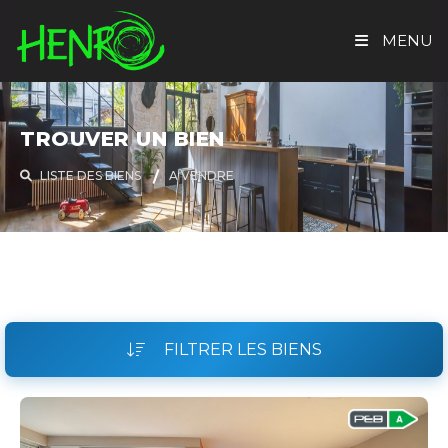
MENU
ACCUEIL
TROUVER UN BIEN
TROUVER UN BIEN
LISTE DES BIENS
A VENDRE
EVALUATION GRATUITE
HENRO IMMO
CONTACT
FILTRER LES BIENS