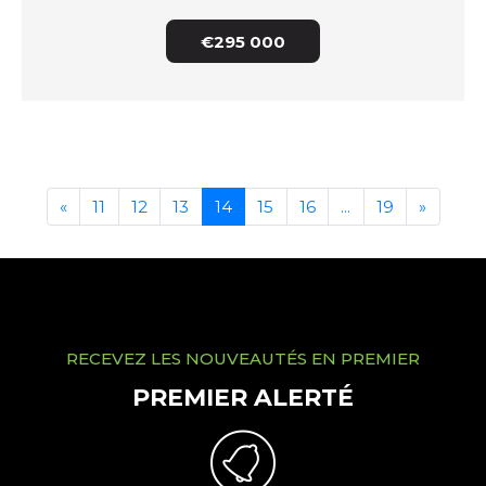
€295 000
«
11
12
13
14
15
16
...
19
»
RECEVEZ LES NOUVEAUTÉS EN PREMIER
PREMIER ALERTÉ