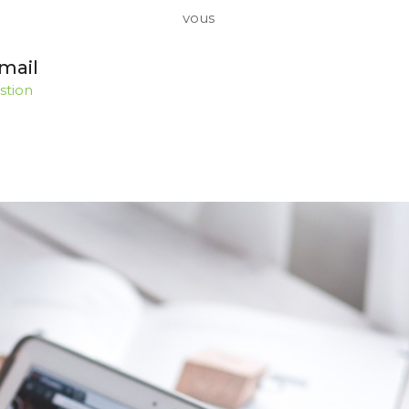
vous
mail
stion