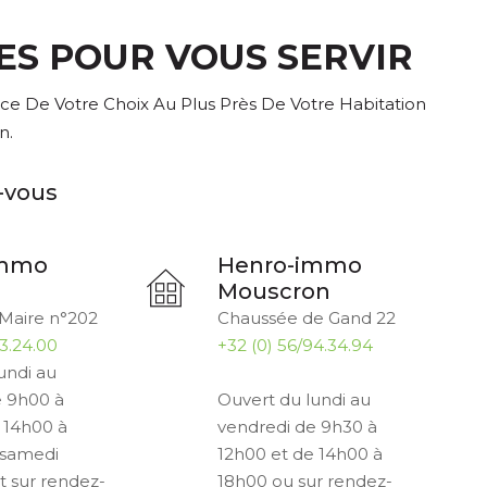
ES POUR VOUS SERVIR
ce De Votre Choix Au Plus Près De Votre Habitation
n.
-vous
immo
Henro-immo
Mouscron
Maire n°202
Chaussée de Gand 22
23.24.00
+32 (0) 56/94.34.94
undi au
e 9h00 à
Ouvert du lundi au
 14h00 à
vendredi de 9h30 à
 samedi
12h00 et de 14h00 à
 sur rendez-
18h00 ou sur rendez-