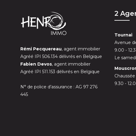
2 Age
Tournai
Avenue de
Rémi Pecquereau
, agent immobilier
9.00 - 12.
Agréé IPI 506.134 délivrés en Belgique
Le samedi
Fabien Devos
, agent immobilier
Mouscro
Agréé IPI 511.153 délivrés en Belgique
Chaussée
9.30 - 12.
N° de police d’assurance : AG 97 276
445