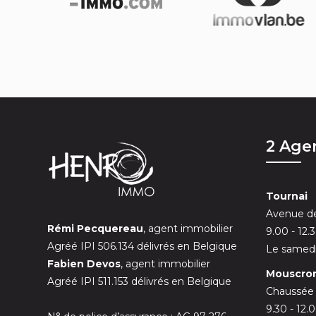
2 Age
Tournai
Avenue de
Rémi Pecquereau
, agent immobilier
9.00 - 12.
Agréé IPI 506.134 délivrés en Belgique
Le samedi
Fabien Devos
, agent immobilier
Mouscro
Agréé IPI 511.153 délivrés en Belgique
Chaussée
9.30 - 12.