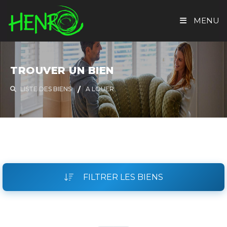
MENU
ACCUEIL
TROUVER UN BIEN
TROUVER UN BIEN
LISTE DES BIENS
A LOUER
EVALUATION GRATUITE
HENRO IMMO
CONTACT
FILTRER LES BIENS