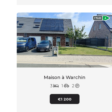
Maison à Warchin
3
1
2
€1 200