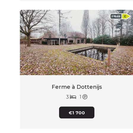
Ferme à Dottenijs
3
1
€1 700