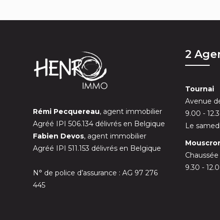
2 Age
Tournai
Avenue de
Rémi Pecquereau
, agent immobilier
9.00 - 12.
Agréé IPI 506.134 délivrés en Belgique
Le samedi
Fabien Devos
, agent immobilier
Mouscro
Agréé IPI 511.153 délivrés en Belgique
Chaussée
9.30 - 12.
N° de police d’assurance : AG 97 276
445