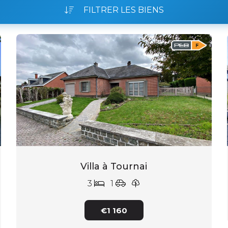
FILTRER LES BIENS
Villa à Tournai
3
1
€1 160