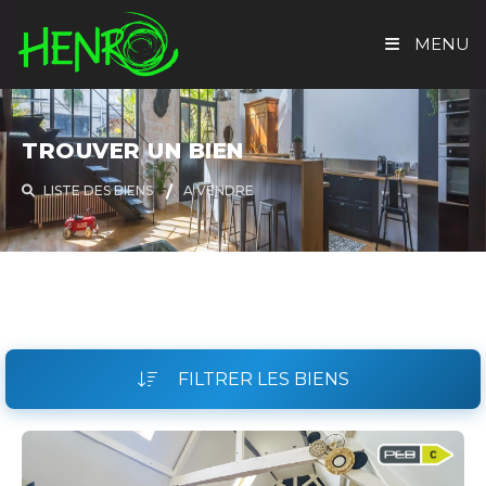
MENU
ACCUEIL
TROUVER UN BIEN
TROUVER UN BIEN
LISTE DES BIENS
A VENDRE
EVALUATION GRATUITE
HENRO IMMO
CONTACT
FILTRER LES BIENS