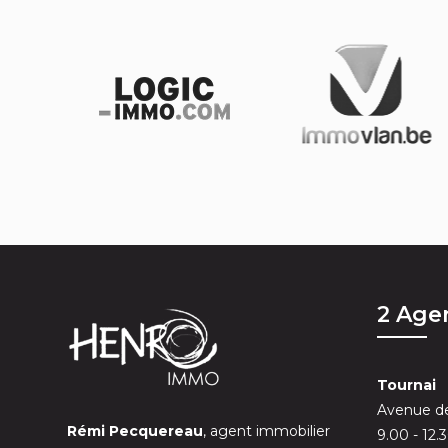
2 Age
Tournai
Avenue de
Rémi Pecquereau
, agent immobilier
9.00 - 12.