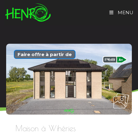
MENU
ACCUEIL
TROUVER UN BIEN
Faire offre à partir de
EVALUATION GRATUITE
HENRO IMMO
CONTACT
Maison à Wihéries