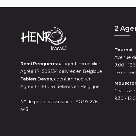
2 Age
Tournai
Avenue de
Rémi Pecquereau
, agent immobilier
9.00 - 12.
Agréé IPI 506.134 délivrés en Belgique
Le samedi
Fabien Devos
, agent immobilier
Mouscro
Agréé IPI 511.153 délivrés en Belgique
Chaussée
9.30 - 12.
N° de police d’assurance : AG 97 276
445