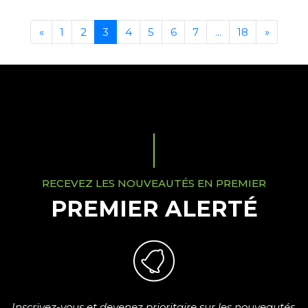
«
1
2
3
4
5
6
7
...
18
»
RECEVEZ LES NOUVEAUTÉS EN PREMIER
PREMIER ALERTÉ
Inscrivez-vous et devenez prioritaire sur les nouveautés.