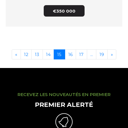
€350 000
«
12
13
14
15
16
17
...
19
»
RECEVEZ LES NOUVEAUTÉS EN PREMIER
PREMIER ALERTÉ