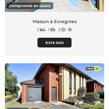
Compromis en cours
Maison à Evregnies
3
1
3
€319 000