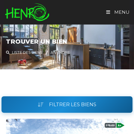
MENU
ACCUEIL
TROUVER UN BIEN
TROUVER UN BIEN
LISTE DES BIENS
A VENDRE
EVALUATION GRATUITE
HENRO IMMO
CONTACT
FILTRER LES BIENS