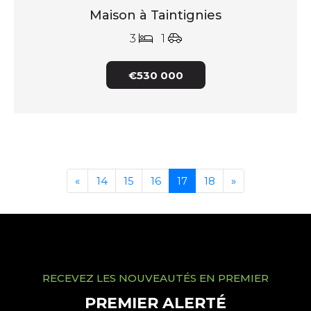
Maison à Taintignies
3
1
€530 000
«
14
15
16
17
18
»
RECEVEZ LES NOUVEAUTÉS EN PREMIER
PREMIER ALERTÉ