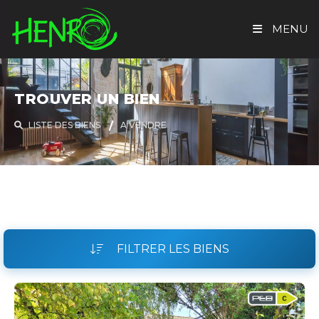
MENU
ACCUEIL
TROUVER UN BIEN
TROUVER UN BIEN
LISTE DES BIENS
A VENDRE
EVALUATION GRATUITE
HENRO IMMO
CONTACT
FILTRER LES BIENS